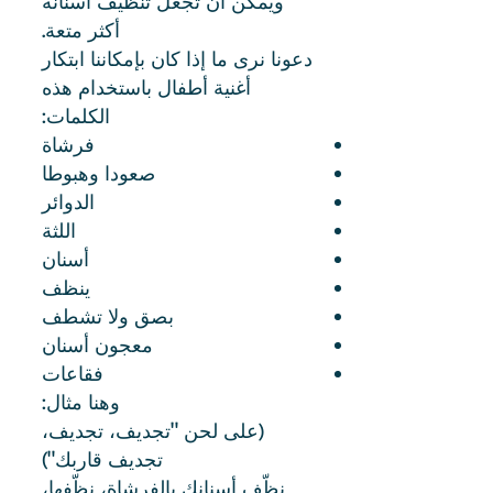
ويمكن أن تجعل تنظيف أسنانه
أكثر متعة.
دعونا نرى ما إذا كان بإمكاننا ابتكار
أغنية أطفال باستخدام هذه
الكلمات:
فرشاة
صعودا وهبوطا
الدوائر
اللثة
أسنان
ينظف
بصق ولا تشطف
معجون أسنان
فقاعات
وهنا مثال:
(على لحن "تجديف، تجديف،
تجديف قاربك")
نظّف أسنانك بالفرشاة، نظّفها،