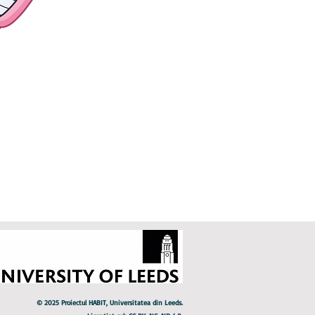
ți pasta de
rul gurii. Nu
© 2025 Proiectul HABIT, Universitatea din Leeds.