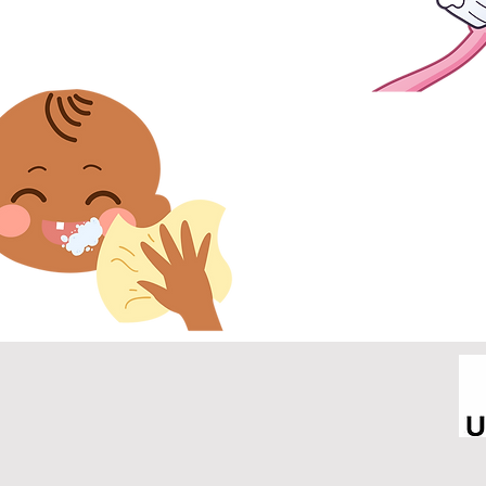
6. După periaj, șterge
dinți rămasă din exterio
clătiți.