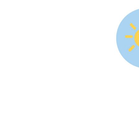
3. 
fiec