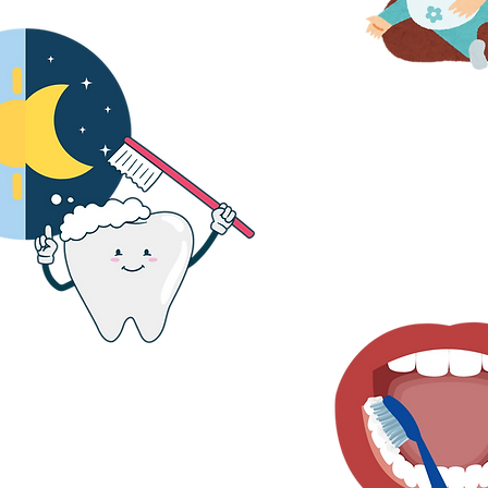
2. Spală dinții bebeluș
culcare și încă o dată
zilei
Periați toate părțile laterale ale
ărui dinte, nu uitați de cele din
spate