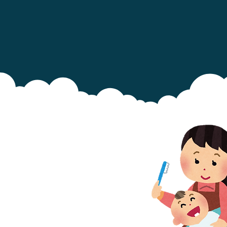
1. Începeți să spălați dinții
bebelușului imediat ce apare
primul dinte