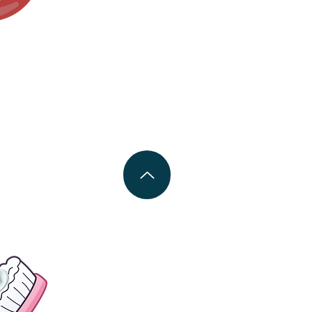
stă de dinți
n 1000 ppm