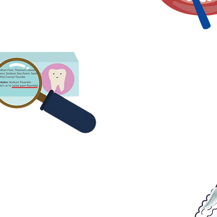
4. Periați dinții cu o pa
care conține cel puți
fluorură
 Only use a smear of toothpaste