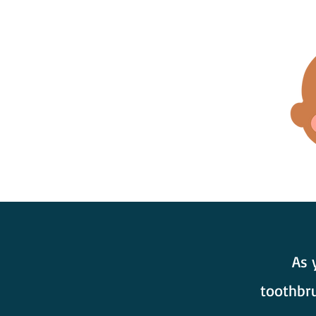
As 
toothbru