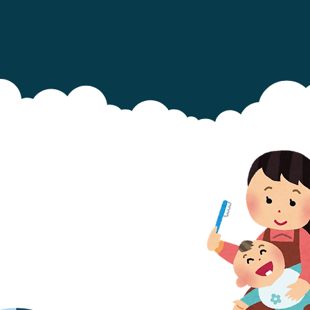
1. Începeți să spălați dinții
bebelușului imediat ce apare
primul dinte