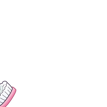
stă de dinți
n 1000 ppm