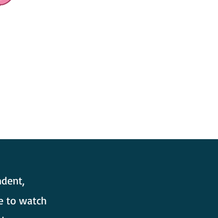
the leftover
e the mouth.
dent,
e to watch