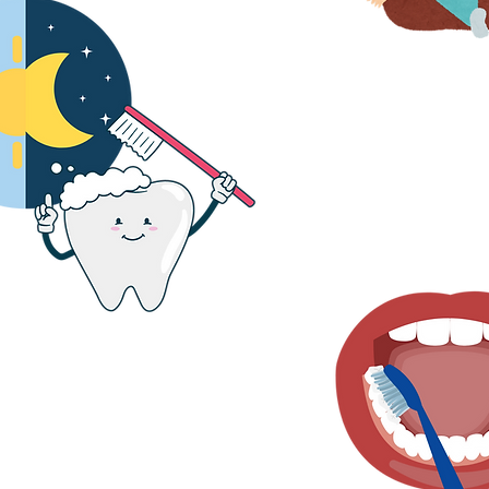
2. Spală dinții bebeluș
culcare și încă o dată
zilei
Periați toate părțile laterale ale
ărui dinte, nu uitați de cele din
spate