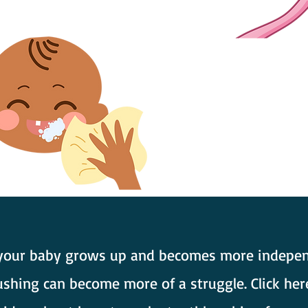
6. After brushing, wipe 
toothpaste from outsid
Don't rinse.
your baby grows up and becomes more indepen
shing can become more of a struggle. Click her