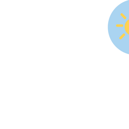
3. 
fiec