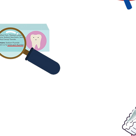
4. Periați dinții cu o pa
care conține cel puți
fluorură
 Folosește doar o cantitate mică
de pastă de dinți