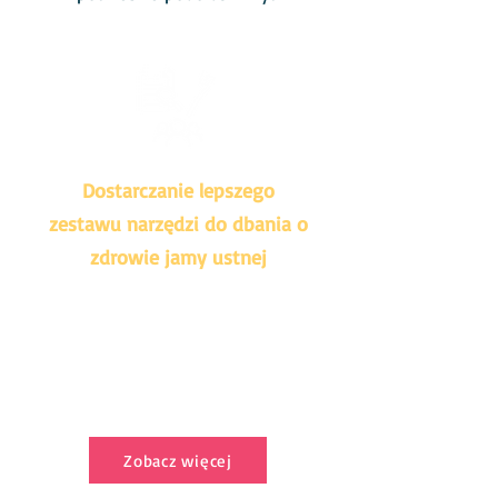
Dostarczanie lepszego
zestawu narzędzi do dbania o
zdrowie jamy ustnej
Zestaw narzędzi opartych na
dowodach naukowych, który ma
pomóc zespołom
stomatologicznym w poprawie
zdrowia jamy ustnej i ogólnego
stanu zdrowia populacji.
Zobacz więcej