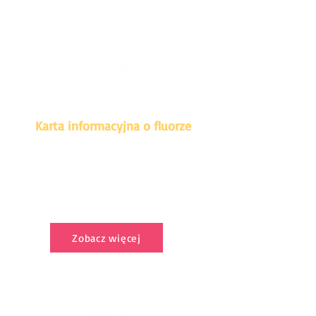
Karta informacyjna o fluorze
Oparta na dowodach karta informacyjna
dla profesjonalistów, zawierająca
informacje na temat fluoru i jego
bezpiecznego stosowania (podano
źródła).
Zobacz więcej