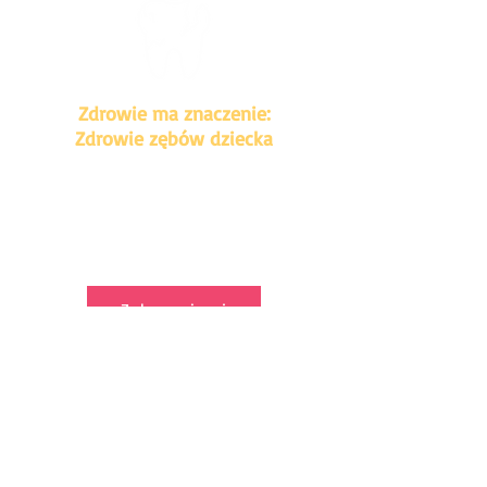
Zdrowie ma znaczenie:
Zdrowie zębów dziecka
W jaki sposób pracownicy służby
zdrowia mogą pomóc zapobiegać
próchnicy zębów u dzieci poniżej 5.
roku życia, aby zapewnić każdemu
dziecku jak najlepszy start w życie.
Zobacz więcej