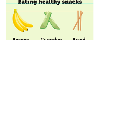
দন্তচিকিৎসা স্কুল |
paediatricresearchteam@leeds.ac.uk