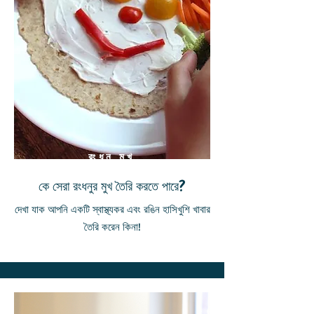
রংধনু মুখ
কে সেরা রংধনুর মুখ তৈরি করতে পারে?
দেখা যাক আপনি একটি স্বাস্থ্যকর এবং রঙিন হাসিখুশি খাবার
তৈরি করেন কিনা!