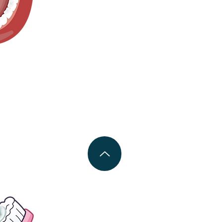
 içeren bir
layın.