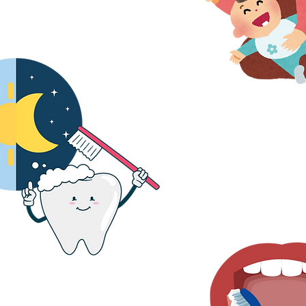
2. Bebeğinizin dişler
önce ve gün içinde b
fırçalayın
ush all sides of each tooth, don't