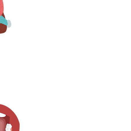
ini yatmadan
ir kez daha
.