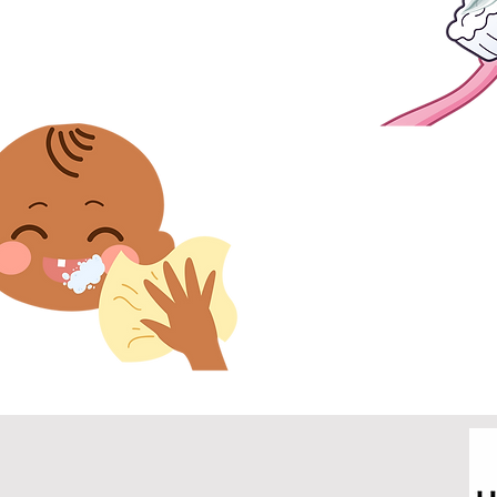
macunu kullanın.
6. Dişlerinizi fırçaladı
ağzınızın dışındaki 
macununu silin. Ağ
çalkalamayın