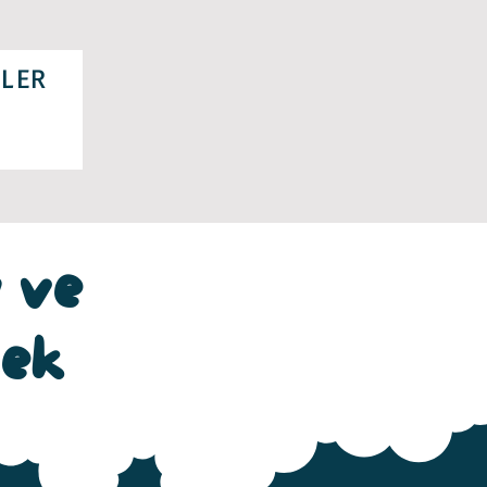
LER
y ve
mek