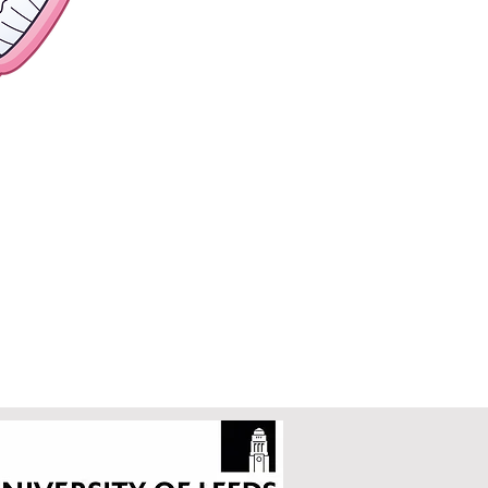
ktan sonra,
kalan diş
zınızı
.