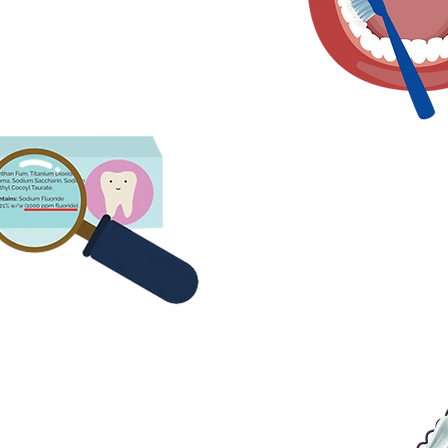
forget the back ones
4. En az 1000 ppm florür
diş macunuyla fırça
5. Sadece çok az miktarda diş