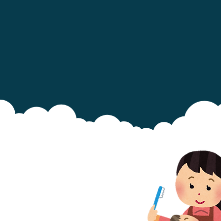
 Bebeğinizin ilk dişi çıktığı anda
dişlerini fırçalamaya başlayın.