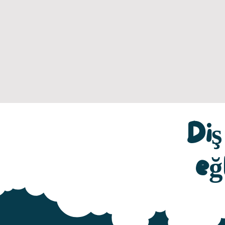
Diş
eğ