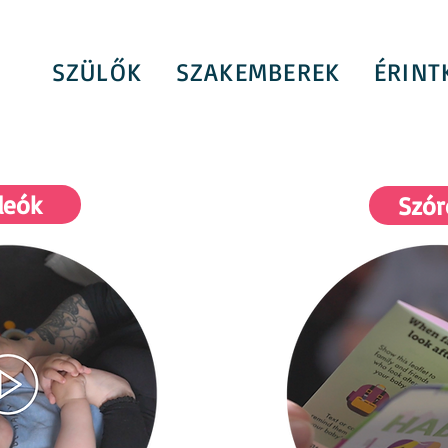
SZÜLŐK
SZAKEMBEREK
ÉRINT
deók
Szór