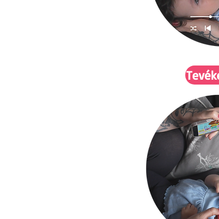
Tevék