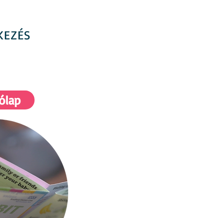
KEZÉS
ólap