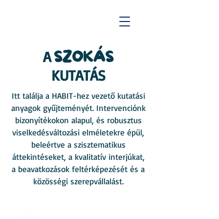
A
SZOKÁS
KUTATÁS
Itt találja a HABIT-hez vezető kutatási
anyagok gyűjteményét. Intervenciónk
bizonyítékokon alapul, és robusztus
viselkedésváltozási elméletekre épül,
beleértve a szisztematikus
áttekintéseket, a kvalitatív interjúkat,
a beavatkozások feltérképezését és a
közösségi szerepvállalást.
Tanulmányi