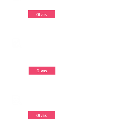
protokoll
Olvas
Szervezeti akadályok
a szájhigiénés
beszélgetések
lefolytatásában
Olvas
A HABIT beavatkozás
közös tervezése
Olvas