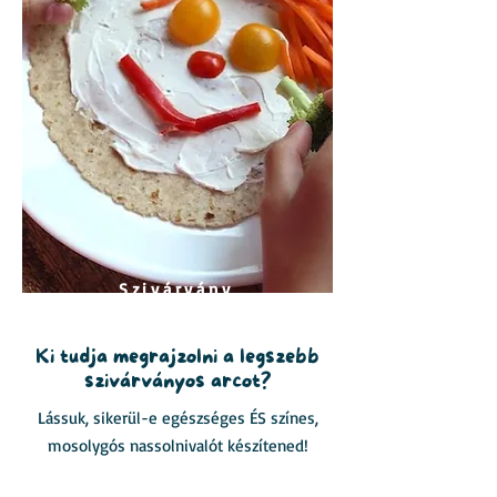
Szivárvány
arc
Ki tudja megrajzolni a legszebb
szivárványos arcot?
Lássuk, sikerül-e egészséges ÉS színes,
mosolygós nassolnivalót készítened!