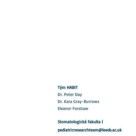
Kvanti
Zkoumá
Tým HABIT
Dr. Peter Day
Dr. Kara Gray-Burrows
Eleanor Forshaw
Stomatologická fakulta |
pediatricresearchteam@leeds.ac.uk