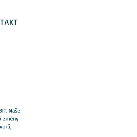
TAKT
BIT. Naše
ií změny
vorů,